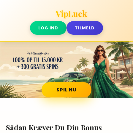
👑
VipLuck
LOG IND
TILMELD
SPIL NU
Sådan Kræver Du Din Bonus