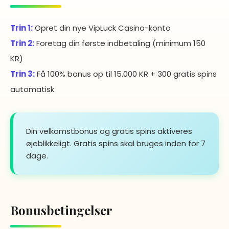
Trin 1:
Opret din nye VipLuck Casino-konto
Trin 2:
Foretag din første indbetaling (minimum 150
KR)
Trin 3:
Få 100% bonus op til 15.000 KR + 300 gratis spins
automatisk
Din velkomstbonus og gratis spins aktiveres
øjeblikkeligt. Gratis spins skal bruges inden for 7
dage.
Bonusbetingelser